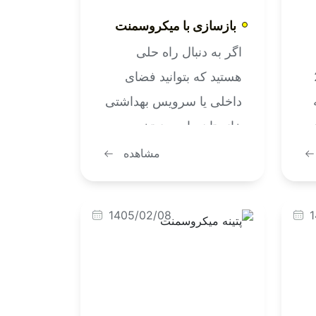
بازسازی با میکروسمنت
اگر به دنبال راه حلی
 بین 2
هستید که بتوانید فضای
داخلی یا سرویس بهداشتی
خانه تان را بدون تخریب و
گردوخاک اضافه نوسازی
مشاهده
کنید، بازسازی با
و
میکروسمنت می تواند
1405/02/08
1
بهترین گزینه برای شما
باشد. این پوشش نازک و
چسبنده، بدون نیاز به کنده
کاری، روی کف و دیوارهای