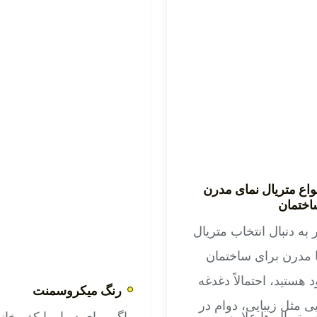
آب و قابل شست وشو
نسبت به روش های سنتی
اد می کند و با ضخامت
بازسازی کرده و ظاهر آن
کم (حدود ۲ تا ۵ میلی متر)
کاملاً یکپارچه و مدرن می
ی اغلب سطوح صاف
شود. میکروسمنت سقف،
ل اجراست. نتیجه،
مقاومت بالایی در برابر
هری مدرن و مینیمال
رطوبت و لکه دارد
ت که با هر سبک
مخصوصاً اگر اجرای آن
زخانه،کلاسیک تا معاصر
همزمان با لایه محافظ و
واع متریال نمای مدرن
اختمان
اهنگ می شود.
سیلر باشد. این ویژگی از
میکروسمنت، آن را برای
 به دنبال انتخاب متریال
اجرای بر روی سقف
 مدرن برای ساختمان
محیط های مربوط مانند
 هستید، احتمالاً دغدغه
رنگ میکروسمنت
سرویس بهداشتی، حمام،
ی مثل زیبایی، دوام در
 متریال ها علاوه بر
اگر برای دیوار یا کف خان