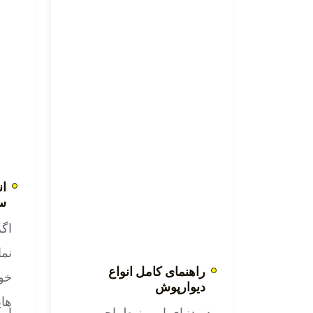
در این حوزه، نوع پودری
ضد
خمیر میکروسمنت را
ایج
عرضه می کند که پس از
ترکیب با آب، آماده اجرا
رو
خواهد بود.
قاب
ظا
اس
آشپ
ان
س
هم
اگر
نما
راهنمای کامل انواع
خود
دیوارپوش
های
در دنیای امروز طراحی
این