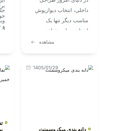
بر
داخلی، انتخاب دیوارپوش
جل
جوی
مناسب دیگر تنها یک
وی
و 
انتخاب زیبایی شناختی
آسا
در 
نیست؛ بلکه تصمیمی
سا
مشاهده
ای
کلیدی برای بهبود عملکرد،
همر
مان
دوام، عایق سازی و خلق
یک 
(کر
1405/01/29
حس و حال فضاست. با
انت
نما
تنوع گسترده ای از انواع
اخت
آلو
دیوار پوش در بازار،
با 
فول
کاربران به دنبال اطلاعاتی
هر 
فا
دقیق، مقایسه پذیر و
کنی
کاربردی هستند تا بتوانند
را 
ت
دانه بندی میکروسمنت
پو