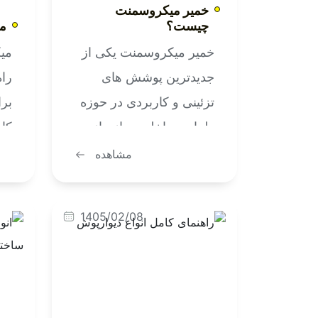
خمیر میکروسمنت
چیست؟
می
خمیر میکروسمنت یکی از
میک
جدیدترین پوشش های
راه
تزئینی و کاربردی در حوزه
بر
طراحی داخلی و بازسازی
کا
ساختمان است. این
دائ
مشاهده
محصول که به دلیل ویژگی
شس
های منحصر به فردش
اس
1405/02/08
محبوبیت زیادی پیدا کرده،
سر
در دو نوع آماده و پودری
و 
عرضه می شود. شرکت
گی
راک سمنت به عنوان فعال
کا