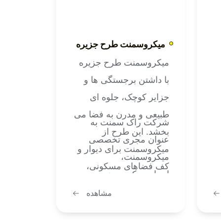
ایجاد می کند. در این
مقاله، نکات کاربردی و
تفاوت های این دو متریال
میکروسمنت طرح جزیره
بررسی می شود تا بتوانید
میکروسمنت طرح جزیره
بهترین گزینه را انتخاب
با داشتن برجستگی ها و
کنید.
جزایر کوچک، جلوه ای
طبیعی و مدرن به فضا می
شرکت راک سمنت به
بخشد. این طرح از
عنوان مجری تخصصی
میکروسمنت برای دیوار و
میکروسمنت،
کف فضاهای مسکونی،
اجرای میکروسمنت
تجاری و مدرن مناسب
جزیره را بر روی سطوح
مشاهده
است و با تکنیک ماله کشی
ه
مختلف با دقت بالا و با
و ترکیب رنگدانه ها اجرا