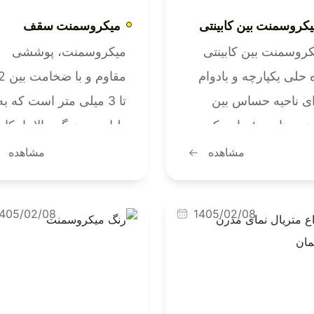
کروسمنت بین کابینتی
میکروسمنت سقف
روسمنت بین کابینتی
میکروسمنت، پوششی
 حلی یکپارچه و بادوام
مقاوم و با ضخامت
ای ناحیه حساس بین
تا 3 میلی متر است که به
بینت هاست؛ جایی که
دلیل چسبندگی بالا، امکان
ماً با بخار، چربی و
اجرا بر روی انواع سطوح
مشاهده
مشاهده
ت وشو در تماس
مانند گچ، سیمان، کناف،
ت. برخلاف کاشی و
رنگ قدیمی و حتی کاشی 
405/02/08
1405/02/08
امیک که بندکشی دارند
سرامیک هم دارد. با
به مرور لک می
میکروسمنت می توان
رند، میکروسمنت بین
سقف، دیوار و کف را با
بینت سطحی بدون درز،
صرف زمان و هزینه کمتر