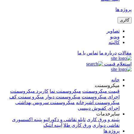
پروژه ها
گالری
تصاویر
ویدیو
کالیته
مقالات
درباره ما
تماس با ما
استعلام قیمت
خانه
میکروسمنت
قیمت میکروسمنت
میکروسمنت نما
کاربرد میکروسمنت
اجرای میکروسمنت
میکروسمنت دیوار
میکرو سمنت کف
میکروسمنت آشپزخانه
میکروسمنت سرویس بهداشتی
اجرای کفپوش دیپسی
سایرخدمات
پتینه و ورق کاری
تابلو نقاشی و دکوراتیو
پتینه اکسسوری
نقاشی دیواری
ورق کاری طلا
آیینه آنتیک
پروژه ها