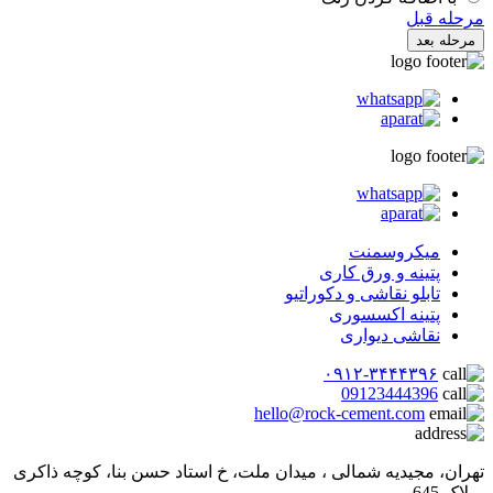
مرحله قبل
مرحله بعد
میکروسمنت
پتینه و ورق کاری
تابلو نقاشی و دکوراتیو
پتینه اکسسوری
نقاشی دیواری
۰۹۱۲-۳۴۴۴۳۹۶
09123444396
hello@rock-cement.com
تهران، مجیدیه شمالی ، میدان ملت، خ استاد حسن بنا، کوچه ذاکری
، پلاک 645